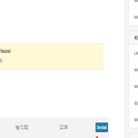
W
W
W
W
在
W