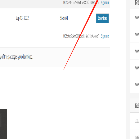
W
W
W
W
W