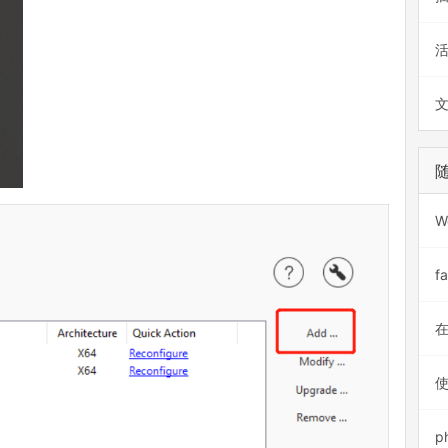
W
在
使
p