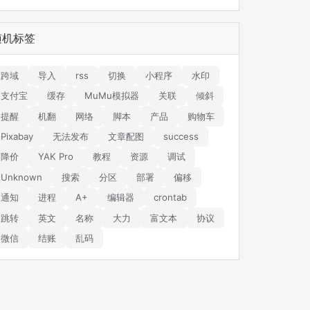
随机标签
跨域
导入
rss
切换
小程序
水印
支付宝
缓存
MuMu模拟器
关联
倾斜
提醒
机翻
网络
脚本
产品
购物车
Pixabay
无法发布
文章配图
success
降价
YAK Pro
教程
资源
调试
Unknown
搜索
分区
部署
偏移
通知
进程
A+
编辑器
crontab
跳转
英文
名称
大力
富文本
协议
微信
结账
乱码