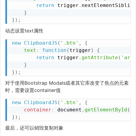
return
 trigger
.
nextElementSiblin
}
}
)
;
动态设置text属性
new
ClipboardJS
(
'.btn'
,
{
text
:
function
(
trigger
)
{
return
 trigger
.
getAttribute
(
'ari
}
}
)
;
对于使用Bootstrap Modals或者其它库改变了焦点的元素
时，需要设置container值
new
ClipboardJS
(
'.btn'
,
{
container
:
 document
.
getElementById
(
'
}
)
;
最后，还可以销毁复制对象