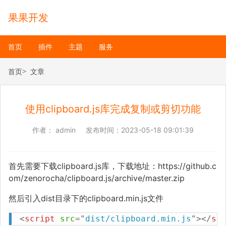
果果开发
首页
插件
主题
服务
首页
文章
使用clipboard.js库完成复制或剪切功能
作者：
admin
发布时间：
2023-05-18 09:01:39
首先需要下载clipboard.js库，下载地址：https://github.c
om/zenorocha/clipboard.js/archive/master.zip
然后引入dist目录下的clipboard.min.js文件
<
script
src
=
"
dist/clipboard.min.js
"
>
</
sc