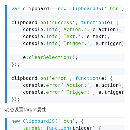
var
 clipboard 
=
new
ClipboardJS
(
'.btn'
)
;
clipboard
.
on
(
'success'
,
function
(
e
)
{
    console
.
info
(
'Action:'
,
 e
.
action
)
;
    console
.
info
(
'Text:'
,
 e
.
text
)
;
    console
.
info
(
'Trigger:'
,
 e
.
trigger
)
;
    e
.
clearSelection
(
)
;
}
)
;
clipboard
.
on
(
'error'
,
function
(
e
)
{
    console
.
error
(
'Action:'
,
 e
.
action
)
;
    console
.
error
(
'Trigger:'
,
 e
.
trigger
)
}
)
;
动态设置target属性
new
ClipboardJS
(
'.btn'
,
{
target
:
function
(
trigger
)
{