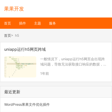
果果开发
首页
插件
主题
服务
首页
h5
uniapp运行h5网页跨域
一般情况下，uniapp运行h5网页会出现跨
域问题，导致无法获取接口响应的数据，原
因就是：uniapp本地网页运行的域名为htt
1年前
p://localhost:8080，如果接口域名不同，
例如：接口请求地址为：https://www.ggd
oc…
最近更新
WordPress果果文件优化插件