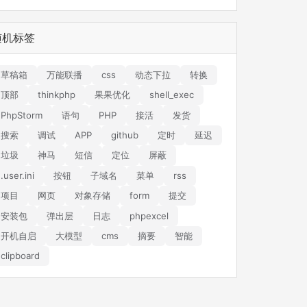
随机标签
草稿箱
万能联播
css
动态下拉
转换
顶部
thinkphp
果果优化
shell_exec
PhpStorm
语句
PHP
接活
发货
搜索
调试
APP
github
定时
延迟
垃圾
神马
短信
定位
屏蔽
.user.ini
按钮
子域名
菜单
rss
项目
网页
对象存储
form
提交
安装包
弹出层
日志
phpexcel
开机自启
大模型
cms
摘要
智能
clipboard