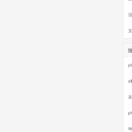
p
在
p
W