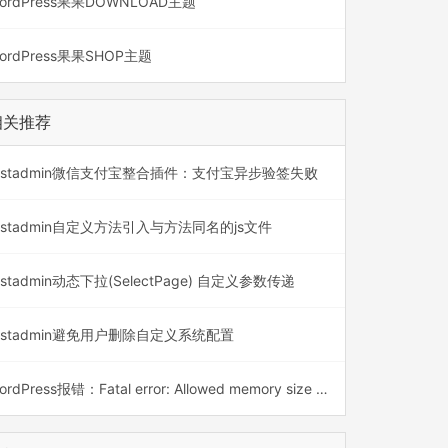
ordPress果果DOWNLOAD主题
ordPress果果SHOP主题
ord])
"
class
=
"
form-control
"
name
=
"
row[confirm
相关推荐
astadmin微信支付宝整合插件：支付宝异步验签失败
astadmin自定义方法引入与方法同名的js文件
astadmin动态下拉(SelectPage) 自定义参数传递
astadmin避免用户删除自定义系统配置
WordPress报错：Fatal error: Allowed memory size of 134217728 bytes exhausted (tried to allocate 20480 bytes)