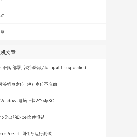
活动
文章
随机文章
hp网站部署后访问出现No input file specified
a标签锚点定位（#）定位不准确
Windows电脑上装2个MySQL
hp导出的Excel文件报错
ordPress计划任务运行测试