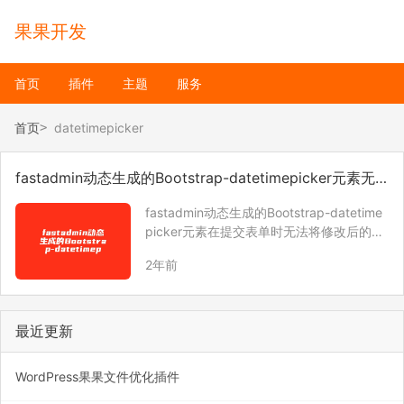
果果开发
首页
插件
主题
服务
首页
datetimepicker
fastadmin动态生成的Bootstrap-datetimepicker元素无
法赋值
fastadmin动态生成的Bootstrap-datetime
picker元素在提交表单时无法将修改后的时
间提交到后台，需要使用以下代码解决 $(d
2年前
ocument).on(“fa.event.appendfieldlist”,
‘[dat…
最近更新
WordPress果果文件优化插件