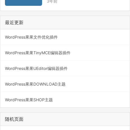
3年前
量的激活码，可以享受8折优惠。示例：您
需要支付的金额 = 总价格 * 0.8。 ③ 在国
家法定节假日期间，购买任意…
最近更新
WordPress果果文件优化插件
WordPress果果TinyMCE编辑器插件
WordPress果果UEditor编辑器插件
WordPress果果DOWNLOAD主题
WordPress果果SHOP主题
随机页面