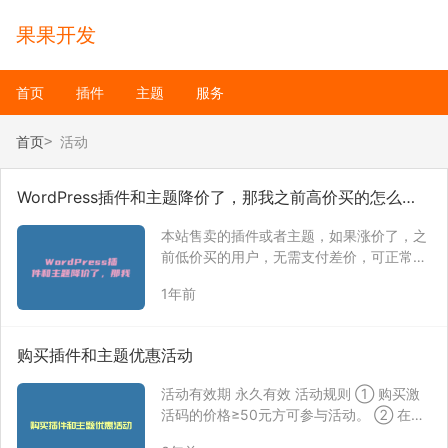
果果开发
首页
插件
主题
服务
首页
活动
WordPress插件和主题降价了，那我之前高价买的怎么
办？
本站售卖的插件或者主题，如果涨价了，之
前低价买的用户，无需支付差价，可正常使
用插件或者主题。 但如果插件或者主题降价
1年前
了，那就不一样了，毕竟多花了一部分钱买
的。 针对这个原因，我们推出了一项活动，
如果您买的插件或者主题降价了，这个差价
购买插件和主题优惠活动
可以用来…
活动有效期 永久有效 活动规则 ① 购买激
活码的价格≥50元方可参与活动。 ② 在非
国家法定节假日期间，购买2个或2个以上数