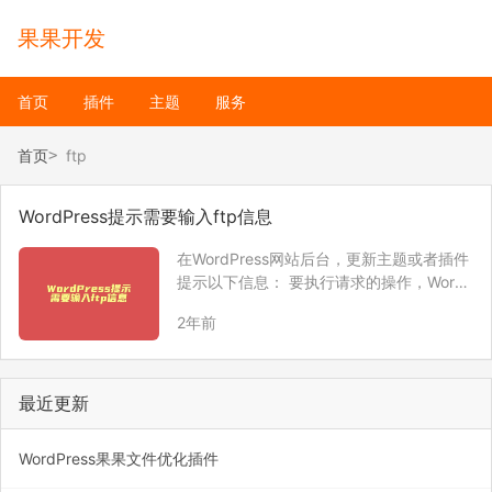
果果开发
首页
插件
主题
服务
首页
ftp
WordPress提示需要输入ftp信息
在WordPress网站后台，更新主题或者插件
提示以下信息： 要执行请求的操作，Word
Press需要访问您网页服务器的权限。 请输
2年前
入您的FTP登录凭据以继续。 如果您忘记了
您的登录凭据（如用户名、密码），请联系
您的主机提供商。 这说明你的…
最近更新
WordPress果果文件优化插件