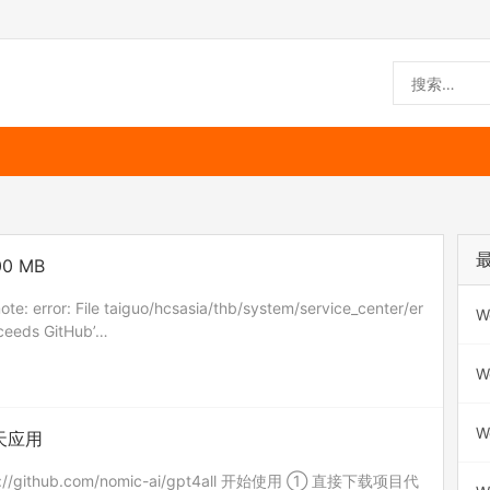
.00 MB
ror: File taiguo/hcsasia/thb/system/service_center/er
W
xceeds GitHub’…
W
W
聊天应用
//github.com/nomic-ai/gpt4all 开始使用 ① 直接下载项目代