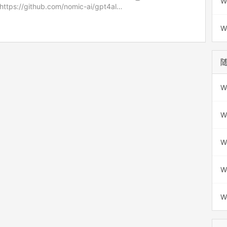
W
tps://github.com/nomic-ai/gpt4al…
W
W
W
W
W
W