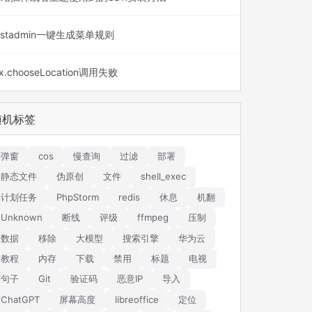
astadmin一键生成菜单规则
x.chooseLocation调用失败
随机标签
弹窗
cos
慢查询
过滤
部署
静态文件
伪原创
文件
shell_exec
计划任务
PhpStorm
redis
休息
机翻
Unknown
断线
评级
ffmpeg
压制
数据
移除
大模型
搜索引擎
华为云
教程
内存
下载
禁用
标题
电视
句子
Git
验证码
恶意IP
导入
ChatGPT
屏幕高度
libreoffice
定位