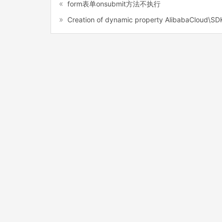
form表单onsubmit方法不执行
Creation of dynamic property AlibabaCloud\
Numbers is deprecated