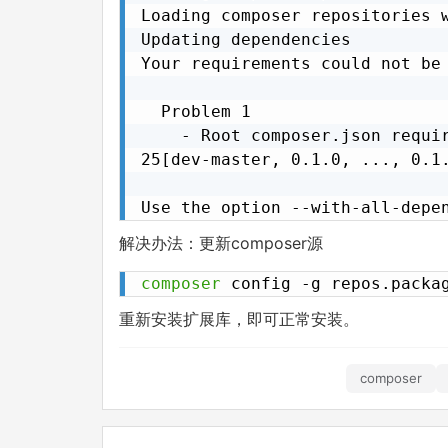
Loading composer repositories w
Updating dependencies

Your requirements could not be 
  Problem 1

    - Root composer.json requi
25[dev-master, 0.1.0, ..., 0.1
Use the option --with-all-depe
解决办法：更新composer源
composer
 config -g repos.packa
重新安装扩展库，即可正常安装。
composer