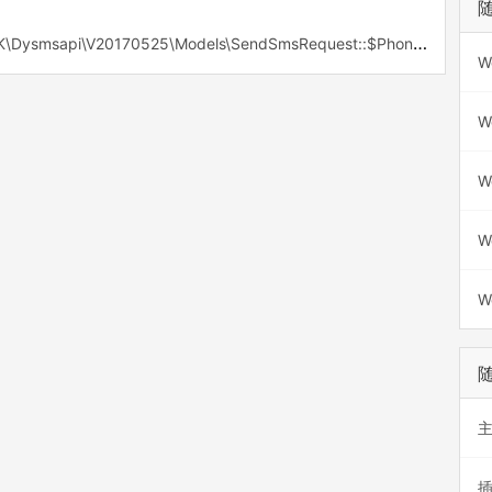
SDK\Dysmsapi\V20170525\Models\SendSmsRequest::$Phone
W
W
W
W
W