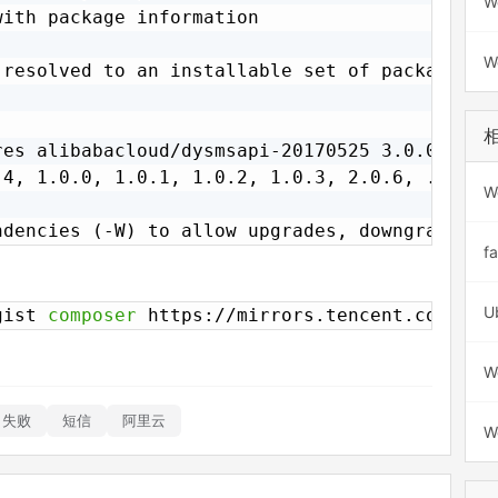
W
ith package information

W
resolved to an installable set of packages.

res alibabacloud/dysmsapi-20170525 3.0.0 (exac
.4, 1.0.0, 1.0.1, 1.0.2, 1.0.3, 2.0.6, ..., 2.
W
ndencies (-W) to allow upgrades, downgrades a
f
gist 
composer
 https://mirrors.tencent.com/com
W
失败
短信
阿里云
W