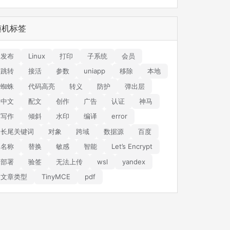
随机标签
发布
Linux
打印
子系统
会员
跳转
接活
参数
uniapp
移除
本地
蜘蛛
代码高亮
转义
防护
弹出层
中文
配文
创作
广告
认证
神马
写作
倾斜
水印
编译
error
长尾关键词
对象
跨域
数据源
百度
名称
替换
敏感
智能
Let’s Encrypt
部署
验签
无法上传
wsl
yandex
文章类型
TinyMCE
pdf