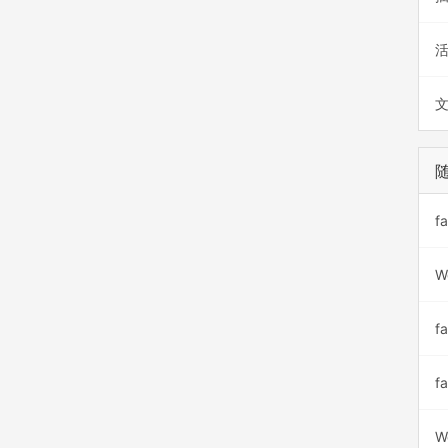
f
W
f
f