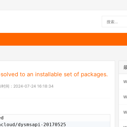
solved to an installable set of packages.
W
布时间：
2024-07-24 16:18:34
W
W
d

cloud/dysmsapi-20170525
