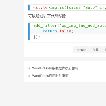
<
style
>
img
:is
([sizes="auto" i]
可以通过以下代码移除
add_filter
(
'wp_img_tag_add_aut
return
false
;
}
)
;
srcset
加载
WordPress屏蔽数据库执行报错
WordPress启用附件页面