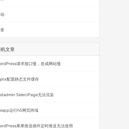
活动
文章
随机文章
ordPress请求接口慢，造成网站慢
ginx配置静态文件缓存
astadmin SelectPage无法渲染
niapp运行h5网页跨域
ordPress果果推送插件定时推送无法使用