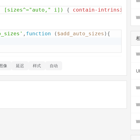
W
, [sizes^="auto," i])
{
contain-intrinsic-siz
W
o_sizes'
,
function
(
$add_auto_sizes
)
{
W
图像
延迟
样式
自动
W
W
W