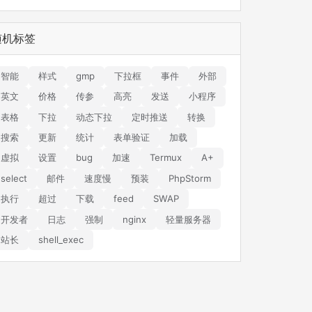
随机标签
智能
样式
gmp
下拉框
事件
外部
英文
价格
传参
高亮
发送
小程序
表格
下拉
动态下拉
定时推送
转换
搜索
更新
统计
表单验证
加载
虚拟
设置
bug
加速
Termux
A+
select
邮件
速度慢
预装
PhpStorm
执行
超过
下载
feed
SWAP
开发者
日志
强制
nginx
轻量服务器
站长
shell_exec