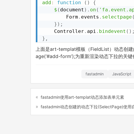
add
:
function
(
)
{
$
(
document
)
.
on
(
'fa.event.a
        Form
.
events
.
selectpage
}
)
;
    Controller
.
api
.
bindevent
(
)
}
,
上面是art-templat模板（FieldList）动态
age(‘#add-form’);为重新渲染动态下拉的关
fastadmin
JavaScript
fastadmin使用art-templat动态添加表单元素
fastadmin动态创建的动态下拉(SelectPage)