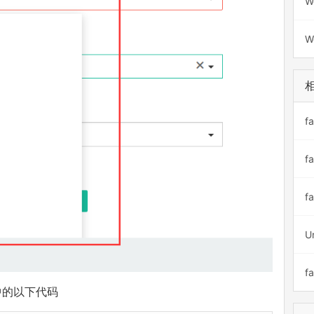
W
W
f
f
f
U
fa
中的以下代码