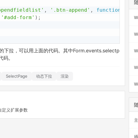
ppendfieldlist'
,
'.btn-append'
,
function
(
)
{
(
'#add-form'
)
;
W
;
W
创建的下拉，可以用上面的代码。其中Form.events.selectp
W
键代码。
W
SelectPage
动态下拉
渲染
W
使用自定义扩展参数