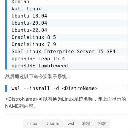
Debian                                 De
kali-linux                             Ka
Ubuntu-18.04                           Ub
Ubuntu-20.04                           Ub
Ubuntu-22.04                           Ub
OracleLinux_8_5                        Or
OracleLinux_7_9                        Or
SUSE-Linux-Enterprise-Server-15-SP4    SU
openSUSE-Leap-15.4                     op
openSUSE-Tumbleweed                    o
然后通过以下命令安装子系统：
wsl 
--
install 
-
d <DistroName>
<DistroName>可以替换为Linux系统名称，即上面显示的
NAME列内容。
Linux
Ubuntu
wsl
教程
部署