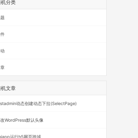
随机分类
主题
插件
活动
文章
随机文章
astadmin动态创建动态下拉(SelectPage)
改WordPress默认头像
niapp运行h5网页跨域