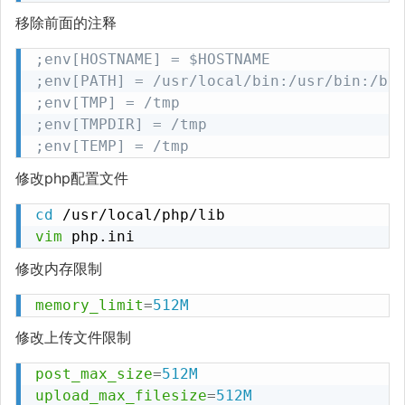
移除前面的注释
;env[HOSTNAME] = $HOSTNAME
;env[PATH] = /usr/local/bin:/usr/bin:/bi
;env[TMP] = /tmp
;env[TMPDIR] = /tmp
;env[TEMP] = /tmp
修改php配置文件
cd
vim
 php.ini
修改内存限制
memory_limit
=
512M
修改上传文件限制
post_max_size
=
512M
upload_max_filesize
=
512M