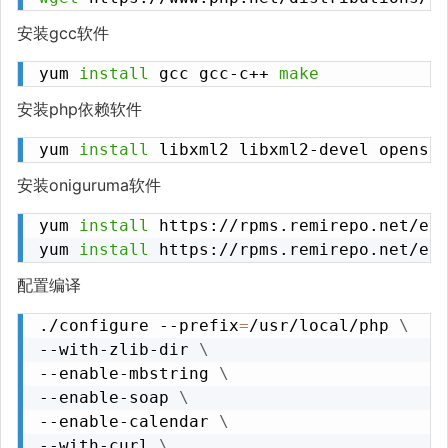
安装gcc软件
yum 
install
 gcc gcc-c++ 
make
安装php依赖软件
yum 
install
 libxml2 libxml2-devel openss
安装oniguruma软件
yum 
install
 https://rpms.remirepo.net/ent
yum 
install
 https://rpms.remirepo.net/en
配置编译
./configure --prefix
=
/usr/local/php 
\
--with-zlib-dir 
\
--enable-mbstring 
\
--enable-soap 
\
--enable-calendar 
\
--with-curl 
\