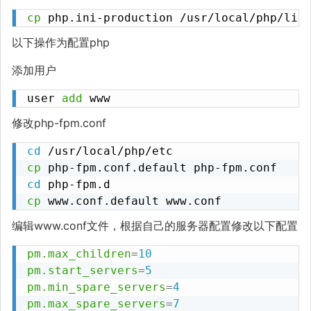
cp
 php.ini-production /usr/local/php/lib
以下操作为配置php
添加用户
user 
add
 www
修改php-fpm.conf
cd
cp
cd
cp
 www.conf.default www.conf
编辑www.conf文件，根据自己的服务器配置修改以下配置
pm.max_children
=
10
pm.start_servers
=
5
pm.min_spare_servers
=
4
pm.max_spare_servers
=
7