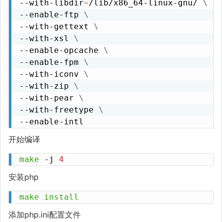
--with-libdir
=
/lib/x86_64-linux-gnu/ 
\
--enable-ftp 
\
--with-gettext 
\
--with-xsl 
\
--enable-opcache 
\
--enable-fpm 
\
--with-iconv 
\
--with-zip 
\
--with-pear 
\
--with-freetype 
\
--enable-intl
开始编译
make
 -j 
4
安装php
make
install
添加php.ini配置文件