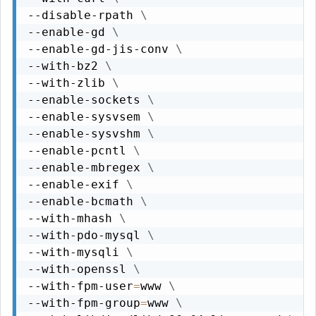
--disable-rpath 
\
--enable-gd 
\
--enable-gd-jis-conv 
\
--with-bz2 
\
--with-zlib 
\
--enable-sockets 
\
--enable-sysvsem 
\
--enable-sysvshm 
\
--enable-pcntl 
\
--enable-mbregex 
\
--enable-exif 
\
--enable-bcmath 
\
--with-mhash 
\
--with-pdo-mysql 
\
--with-mysqli 
\
--with-openssl 
\
--with-fpm-user
=
www 
\
--with-fpm-group
=
www 
\