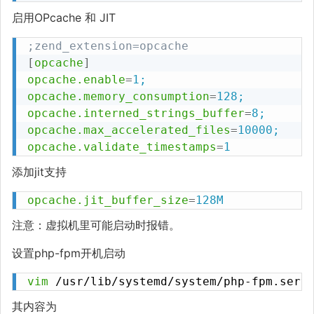
启用OPcache 和 JIT
;zend_extension=opcache
[
opcache
]
opcache.enable
=
1;
opcache.memory_consumption
=
128;
opcache.interned_strings_buffer
=
8;
opcache.max_accelerated_files
=
10000;
opcache.validate_timestamps
=
1
添加jit支持
opcache.jit_buffer_size
=
128M
注意：虚拟机里可能启动时报错。
设置php-fpm开机启动
vim
 /usr/lib/systemd/system/php-fpm.serv
其内容为