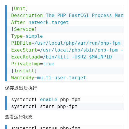
[
Unit
]
Description
=
The PHP FastCGI Process Mana
After
=
network.target
[
Service
]
Type
=
simple
PIDFile
=
/usr/local/php/var/run/php-fpm.p
ExecStart
=
/usr/local/php/sbin/php-fpm --
ExecReload
=
/bin/kill -USR2 $MAINPID
PrivateTmp
=
true
[
Install
]
WantedBy
=
multi-user.target
保存退出后执行
systemctl 
enable
 php-fpm

systemctl start php-fpm
查看运行状态
systemctl status php-fpm