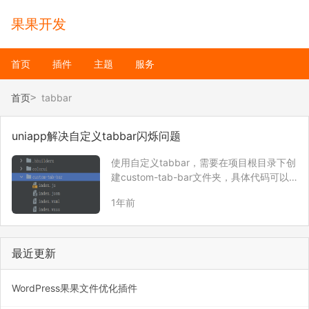
果果开发
首页
插件
主题
服务
首页
tabbar
uniapp解决自定义tabbar闪烁问题
使用自定义tabbar，需要在项目根目录下创
建custom-tab-bar文件夹，具体代码可以
参考微信官方代码。 但上面的代码会出现一
1年前
个问题，就是点击tabbar后，下面的图标无
法选中，这是需要在tabbar页面代码里面加
以下代码。 onS…
最近更新
WordPress果果文件优化插件