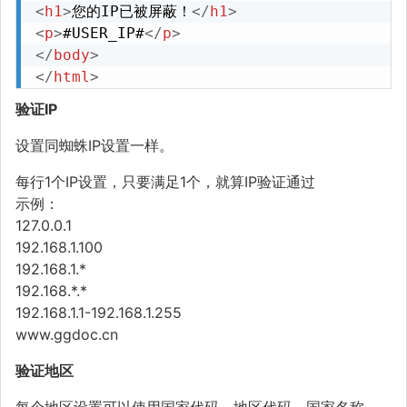
<
h1
>
您的IP已被屏蔽！
</
h1
>
<
p
>
#USER_IP#
</
p
>
</
body
>
</
html
>
验证IP
设置同蜘蛛IP设置一样。
每行1个IP设置，只要满足1个，就算IP验证通过
示例：
127.0.0.1
192.168.1.100
192.168.1.*
192.168.*.*
192.168.1.1-192.168.1.255
www.ggdoc.cn
验证地区
每个地区设置可以使用国家代码、地区代码、国家名称、