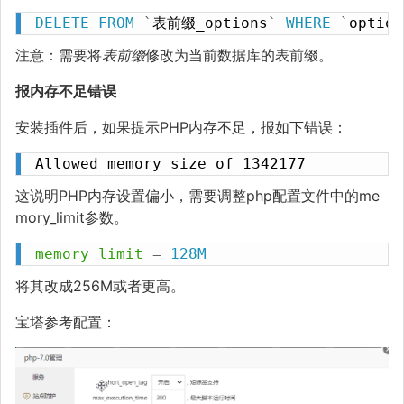
DELETE
FROM
`
表前缀_options
`
WHERE
`
option
注意：需要将
表前缀
修改为当前数据库的表前缀。
报内存不足错误
安装插件后，如果提示PHP内存不足，报如下错误：
Allowed memory size of 1342177
这说明PHP内存设置偏小，需要调整php配置文件中的me
mory_limit参数。
memory_limit
=
128M
将其改成256M或者更高。
宝塔参考配置：