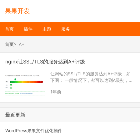
果果开发
首页
插件
主题
服务
首页
A+
nginx让SSL/TLS的服务达到A+评级
让网站的SSL/TLS的服务达到A+评级，如
下图： 一般情况下，都可以达到A级别，如
果出现这个问题，则需要修改NGINX配置，
1年前
才可以达到A+评级。 开启HSTS后能够提升
到A+，只需要在NGINX配置里加以下代码
即可。 server { l…
最近更新
WordPress果果文件优化插件