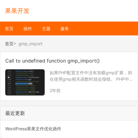
果果开发
首页
插件
主题
服务
首页
gmp_import
Call to undefined function gmp_import()
如果PHP配置文件中没有加载gmp扩展，则
在使用gmp相关函数时就会报错。 PHP中
打开gmp扩展方法： Windows 找到PHP配
2年前
置文件，删除注释。 extension=gmp 其它
系统 sudo apt install php7.0-…
最近更新
WordPress果果文件优化插件