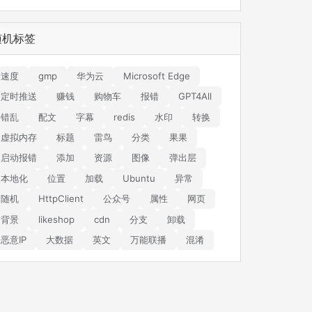
随机标签
速度
gmp
华为云
Microsoft Edge
定时推送
赚钱
购物车
报错
GPT4All
错乱
配文
字幕
redis
水印
转换
虚拟内存
标题
雷鸟
分类
果果
启动报错
添加
资源
图像
弹出层
本地化
位置
加载
Ubuntu
异常
随机
HttpClient
公众号
属性
网页
背景
likeshop
cdn
分支
卸载
恶意IP
大数据
英文
万能联播
混淆