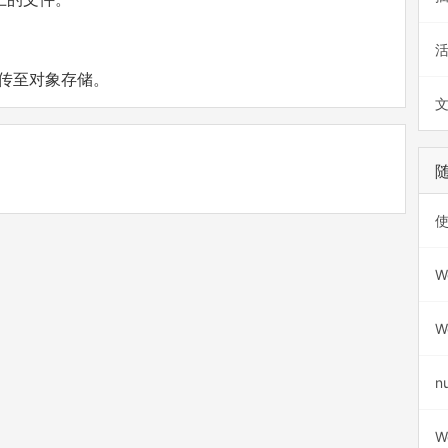
传至对象存储。
使
W
W
n
Wo