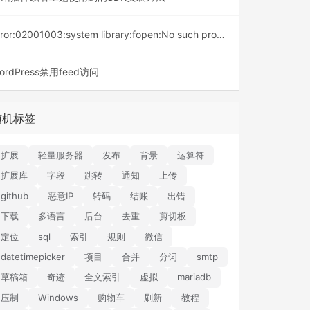
error:02001003:system library:fopen:No such process
ordPress禁用feed访问
随机标签
扩展
轻量服务器
发布
背景
运算符
扩展库
字段
跳转
通知
上传
github
恶意IP
转码
结账
出错
下载
多语言
后台
去重
剪切板
定位
sql
索引
规则
微信
datetimepicker
项目
合并
分词
smtp
草稿箱
奇迹
全文索引
虚拟
mariadb
压制
Windows
购物车
刷新
教程