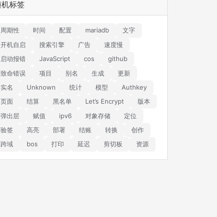
随机标签
周期性
时间
配置
mariadb
文字
开机自启
搜索引擎
广告
速度慢
启动报错
JavaScript
cos
github
致命错误
项目
别名
生成
更新
实名
Unknown
统计
模型
Authkey
页面
结算
黑名单
Let’s Encrypt
版本
弹出层
赋值
ipv6
对象存储
定位
验签
高亮
部署
结账
转换
创作
跨域
bos
打印
延迟
剪切板
资源