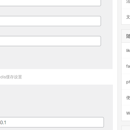
l
fa
edis缓存设置
p
使
W