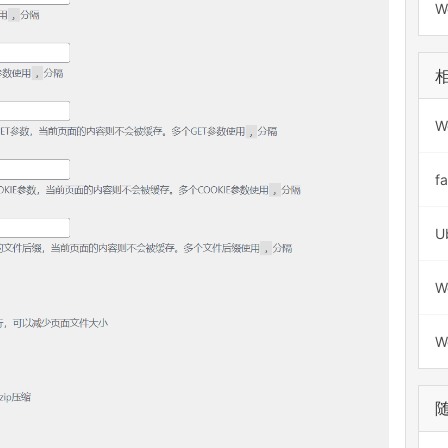
W
W
f
W
W