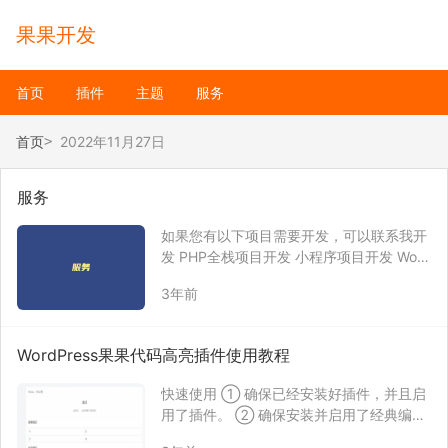
果果开发
首页
插件
主题
服务
首页
2022年11月27日
服务
如果您有以下项目需要开发，可以联系我开
发 PHP全栈项目开发 小程序项目开发 Word
Press网站优化，WordPress插件或主题定
3年前
制开发 其它PHP系统插件或主题定制开发
跨平台APP开发 商城项目开发 泛流量网站
开发 其它类型项目开…
WordPress果果代码高亮插件使用教程
快速使用 ① 确保已经安装好插件，并且启
用了插件。 ② 确保安装并启用了经典编辑
器插件，可以在后台插件那里搜索经典编辑