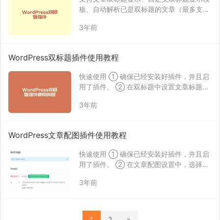
板、自动解析已是双标题的文章（最多支持
解析2种双标题格式）。
3年前
WordPress双标题插件使用教程
快速使用 ① 确保已经安装好插件，并且启
用了插件。 ② 在双标题中设置文章标题显
示模板。 如果之前的文章标题是双标题格
3年前
式，且与现在要显示的双标题格式不同，则
需要设置文章标题生成模板，这个填写的就
是之前文章的双标题格式。 如果之前的文章
WordPress文章配图插件使用教程
标题不…
快速使用 ① 确保已经安装好插件，并且启
用了插件。 ② 在文章配图设置中，选择配
图方式。 关闭：插件不会生成缩略图，等同
3年前
于插件被禁用。 背景颜色：使用指定的背景
颜色生成缩略图，同时需要设置背景颜色|
文字颜色。 背景图片：使用指定的图片生成
缩…
1
2
»