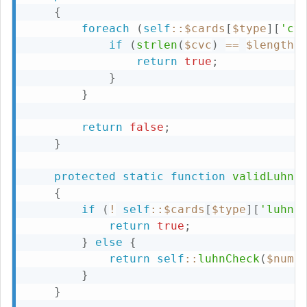
{
foreach
(
self
::
$cards
[
$type
]
[
'cv
if
(
strlen
(
$cvc
)
==
$length
)
return
true
;
}
}
return
false
;
}
protected
static
function
validLuhn
(
{
if
(
!
self
::
$cards
[
$type
]
[
'luhn'
return
true
;
}
else
{
return
self
::
luhnCheck
(
$numb
}
}