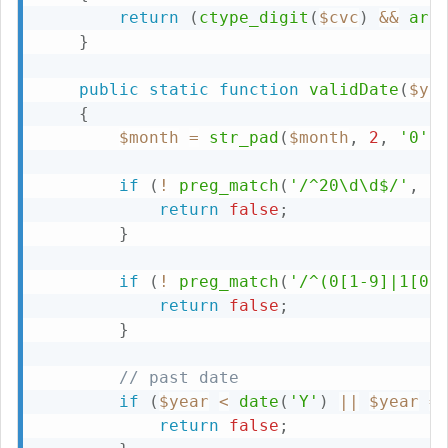
return
(
ctype_digit
(
$cvc
)
&&
arr
}
public
static
function
validDate
(
$ye
{
$month
=
str_pad
(
$month
,
2
,
'0'
,
if
(
!
preg_match
(
'/^20\d\d$/'
,
$
return
false
;
}
if
(
!
preg_match
(
'/^(0[1-9]|1[0-
return
false
;
}
// past date
if
(
$year
<
date
(
'Y'
)
||
$year
=
return
false
;