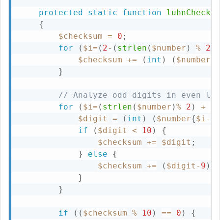
protected
static
function
luhnCheck
(
{
$checksum
=
0
;
for
(
$i
=
(
2
-
(
strlen
(
$number
)
%
2
)
$checksum
+=
(
int
)
(
$number
{
}
// Analyze odd digits in even le
for
(
$i
=
(
strlen
(
$number
)
%
2
)
+
1
$digit
=
(
int
)
(
$number
{
$i
-
1
if
(
$digit
<
10
)
{
$checksum
+=
$digit
;
}
else
{
$checksum
+=
(
$digit
-
9
)
;
}
}
if
(
(
$checksum
%
10
)
==
0
)
{