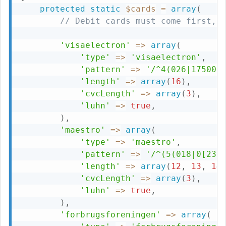
protected
static
$cards
=
array
(
// Debit cards must come first, 
'visaelectron'
=>
array
(
'type'
=>
'visaelectron'
,
'pattern'
=>
'/^4(026|17500|
'length'
=>
array
(
16
)
,
'cvcLength'
=>
array
(
3
)
,
'luhn'
=>
true
,
)
,
'maestro'
=>
array
(
'type'
=>
'maestro'
,
'pattern'
=>
'/^(5(018|0[23]
'length'
=>
array
(
12
,
13
,
14
'cvcLength'
=>
array
(
3
)
,
'luhn'
=>
true
,
)
,
'forbrugsforeningen'
=>
array
(