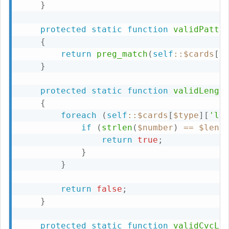
}
protected
static
function
validPatte
{
return
preg_match
(
self
::
$cards
[
$
}
protected
static
function
validLengt
{
foreach
(
self
::
$cards
[
$type
]
[
'le
if
(
strlen
(
$number
)
==
$leng
return
true
;
}
}
return
false
;
}
protected
static
function
validCvcLe