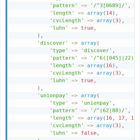
'pattern'
=>
'/^3[0689]/'
,
'length'
=>
array
(
14
)
,
'cvcLength'
=>
array
(
3
)
,
'luhn'
=>
true
,
)
,
'discover'
=>
array
(
'type'
=>
'discover'
,
'pattern'
=>
'/^6([045]|22)/
'length'
=>
array
(
16
)
,
'cvcLength'
=>
array
(
3
)
,
'luhn'
=>
true
,
)
,
'unionpay'
=>
array
(
'type'
=>
'unionpay'
,
'pattern'
=>
'/^(62|88)/'
,
'length'
=>
array
(
16
,
17
,
18
'cvcLength'
=>
array
(
3
)
,
'luhn'
=>
false
,