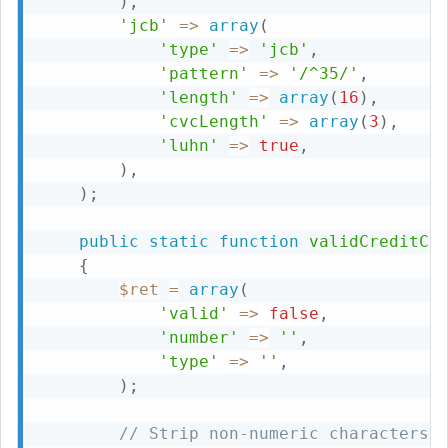
)
,
'jcb'
=>
array
(
'type'
=>
'jcb'
,
'pattern'
=>
'/^35/'
,
'length'
=>
array
(
16
)
,
'cvcLength'
=>
array
(
3
)
,
'luhn'
=>
true
,
)
,
)
;
public
static
function
validCreditCa
{
$ret
=
array
(
'valid'
=>
false
,
'number'
=>
''
,
'type'
=>
''
,
)
;
// Strip non-numeric characters