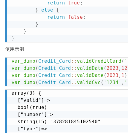
return
true
;
}
else
{
return
false
;
}
}
}
使用示例
var_dump
(
Credit_Card
::
validCreditCard
(
'3
var_dump
(
Credit_Card
::
validDate
(
2023
,
12
)
var_dump
(
Credit_Card
::
validDate
(
2023
,
1
)
)
var_dump
(
Credit_Card
::
validCvc
(
'1234'
,
'a
array(3) {

  ["valid"]=>

  bool(true)

  ["number"]=>

  string(15) "378281845102540"

  ["type"]=>
