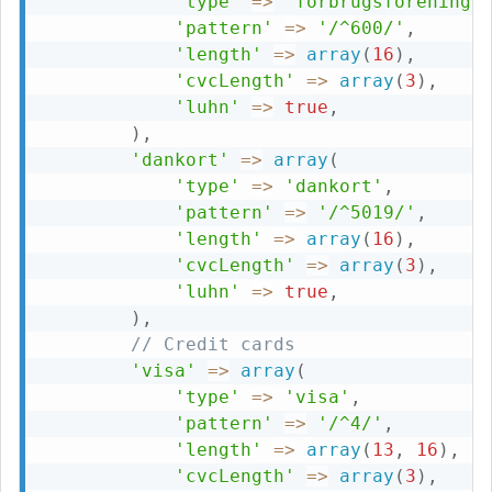
'type'
=>
'forbrugsforeninge
'pattern'
=>
'/^600/'
,
'length'
=>
array
(
16
)
,
'cvcLength'
=>
array
(
3
)
,
'luhn'
=>
true
,
)
,
'dankort'
=>
array
(
'type'
=>
'dankort'
,
'pattern'
=>
'/^5019/'
,
'length'
=>
array
(
16
)
,
'cvcLength'
=>
array
(
3
)
,
'luhn'
=>
true
,
)
,
// Credit cards
'visa'
=>
array
(
'type'
=>
'visa'
,
'pattern'
=>
'/^4/'
,
'length'
=>
array
(
13
,
16
)
,
'cvcLength'
=>
array
(
3
)
,