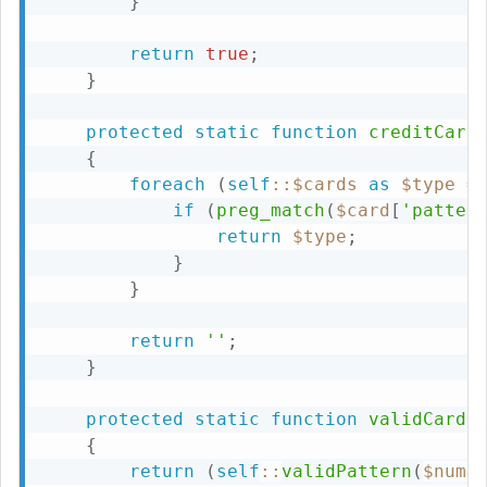
}
return
true
;
}
protected
static
function
creditCard
{
foreach
(
self
::
$cards
as
$type
=
if
(
preg_match
(
$card
[
'patter
return
$type
;
}
}
return
''
;
}
protected
static
function
validCard
(
{
return
(
self
::
validPattern
(
$numb