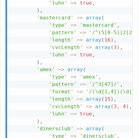
'luhn'
=>
true
,
)
,
'mastercard'
=>
array
(
'type'
=>
'mastercard'
,
'pattern'
=>
'/^(5[0-5]|2[2-
'length'
=>
array
(
16
)
,
'cvcLength'
=>
array
(
3
)
,
'luhn'
=>
true
,
)
,
'amex'
=>
array
(
'type'
=>
'amex'
,
'pattern'
=>
'/^3[47]/'
,
'format'
=>
'/(\d{1,4})(\d{1
'length'
=>
array
(
15
)
,
'cvcLength'
=>
array
(
3
,
4
)
,
'luhn'
=>
true
,
)
,
'dinersclub'
=>
array
(
'type'
=>
'dinersclub'
,