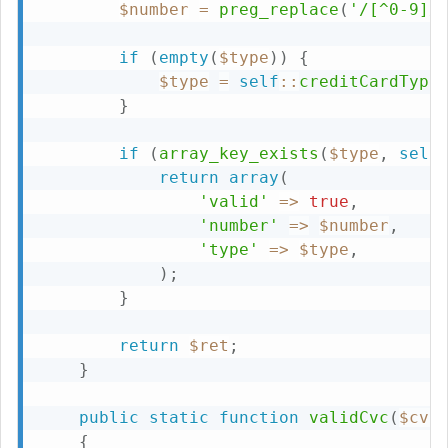
$number
=
preg_replace
(
'/[^0-9]/
if
(
empty
(
$type
)
)
{
$type
=
self
::
creditCardType
}
if
(
array_key_exists
(
$type
,
self
return
array
(
'valid'
=>
true
,
'number'
=>
$number
,
'type'
=>
$type
,
)
;
}
return
$ret
;
}
public
static
function
validCvc
(
$cvc
{