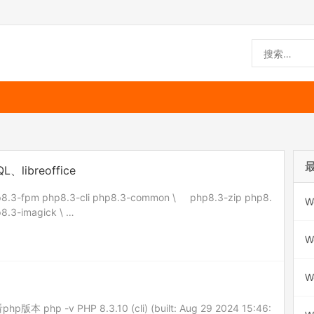
、libreoffice
hp8.3-fpm php8.3-cli php8.3-common \ php8.3-zip php8.
W
8.3-imagick \ …
W
W
p版本 php -v PHP 8.3.10 (cli) (built: Aug 29 2024 15:46: