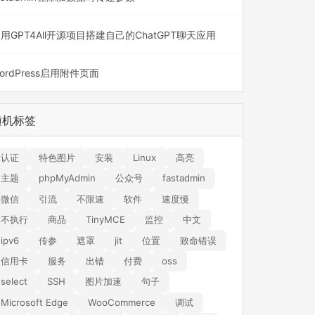
用GPT4All开源项目搭建自己的ChatGPT聊天应用
ordPress启用附件页面
随机标签
认证
特色图片
安装
Linux
高亮
主题
phpMyAdmin
公众号
fastadmin
微信
引流
不限速
软件
速度慢
不执行
商品
TinyMCE
监控
中文
ipv6
传参
遮罩
jit
位置
致命错误
信用卡
服务
出错
付费
oss
select
SSH
图片加速
句子
Microsoft Edge
WooCommerce
调试