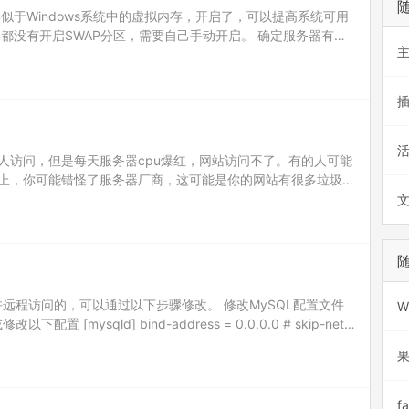
，类似于Windows系统中的虚拟内存，开启了，可以提高系统可用
都没有开启SWAP分区，需要自己手动开启。 确定服务器有没
命令： free -m […
人访问，但是每天服务器cpu爆红，网站访问不了。有的人可能
上，你可能错怪了服务器厂商，这可能是你的网站有很多垃圾IP
例如：百度统计，它们一般无法统计到采集IP、攻…
许远程访问的，可以通过以下步骤修改。 修改MySQL配置文件
W
置 [mysqld] bind-address = 0.0.0.0 # skip-netw
f