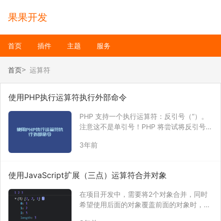
果果开发
首页
插件
主题
服务
首页
运算符
使用PHP执行运算符执行外部命令
PHP 支持一个执行运算符：反引号（“）。
注意这不是单引号！PHP 将尝试将反引号中
的内容作为 shell 命令来执行，并将其输出
3年前
信息返回（即，可以赋给一个变量而不是简
单地丢弃到标准输出）。使用反引号运算符
“`”的效果与函数 s…
使用JavaScript扩展（三点）运算符合并对象
在项目开发中，需要将2个对象合并，同时
希望使用后面的对象覆盖前面的对象时，可
以考虑使用扩展（三点）运算符来合并。 示