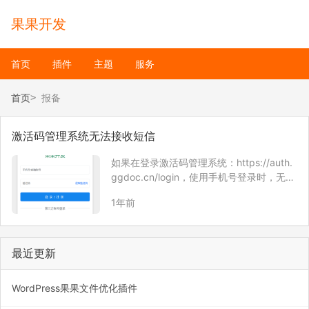
果果开发
首页
插件
主题
服务
首页
报备
激活码管理系统无法接收短信
如果在登录激活码管理系统：https://auth.
ggdoc.cn/login，使用手机号登录时，无法
接收到短信，请耐心等待。 这是由于阿里云
1年前
短信发送服务，需要实名制报备后，才可以
使用。 【短信服务-实名制报备说明】根据
工信部及各级运营商…
最近更新
WordPress果果文件优化插件