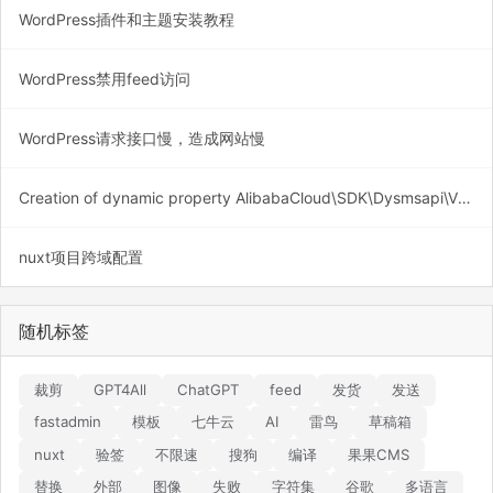
WordPress插件和主题安装教程
WordPress禁用feed访问
WordPress请求接口慢，造成网站慢
Creation of dynamic property AlibabaCloud\SDK\Dysmsapi\V20170525\Models\SendSmsRequest::$PhoneNumbers is deprecated
nuxt项目跨域配置
随机标签
裁剪
GPT4All
ChatGPT
feed
发货
发送
fastadmin
模板
七牛云
AI
雷鸟
草稿箱
nuxt
验签
不限速
搜狗
编译
果果CMS
替换
外部
图像
失败
字符集
谷歌
多语言