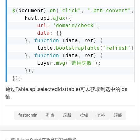
$
(
document
)
.
on
(
"click"
,
".btn-convert"
,
    Fast
.
api
.
ajax
(
{
url
:
'domain/check'
,
data
:
{
}
}
,
function
(
data
,
 ret
)
{
        table
.
bootstrapTable
(
'refresh'
)
;
}
,
function
(
data
,
 ret
)
{
        Layer
.
msg
(
'调用失败'
)
;
}
)
;
}
)
;
通过Table.api.selectedids(table)可以获取到选中的ids
值。
fastadmin
列表
刷新
按钮
表格
顶部
使用JavaScript在新窗口打开链接