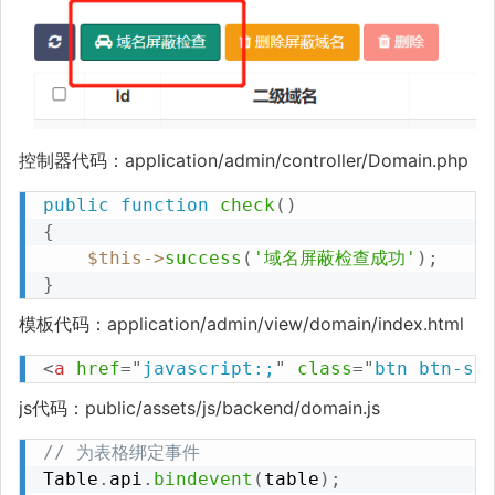
控制器代码：application/admin/controller/Domain.php
public
function
check
(
)
{
$this
->
success
(
'域名屏蔽检查成功'
)
;
}
模板代码：application/admin/view/domain/index.html
<
a
href
=
"
javascript:;
"
class
=
"
btn btn-su
js代码：public/assets/js/backend/domain.js
// 为表格绑定事件
Table
.
api
.
bindevent
(
table
)
;