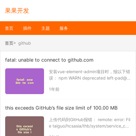
果果开发
首页
插件
主题
服务
首页
github
fatal: unable to connect to github.com
安装vue-element-admin项目时，报以下错
误： npm WARN deprecated left-pad@1.
3.0: use String.prototype.padStart() npm
1年前
ERR! Error while e…
this exceeds GitHub’s file size limit of 100.00 MB
上传代码到GitHub报错： remote: error: Fil
e taiguo/hcsasia/thb/system/service_cen
ter/error_log is 511.29 MB; this exceeds