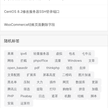
CentOS 8.2修改服务器SSH登录端口
WooCommerce结账页面删除字段
随机标签
果果
ipv6
轻量服务器
虚拟
包名
七牛云
网络
拦截
phpoffice
流量
Windows
文章
open_basedir
pdf
thinkphp
信息
去掉
文章配图
扩展库
屏幕高度
二维码
图片加速
黑名单
压制
大力
插件
网页
数据库
更新
腾讯云
筛选
提取
打印
购物车
拼音
加载
PHP
Pixabay
日志
遮罩
机翻
结账
脚本
安装
运算符