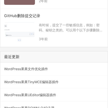
2年前
GitHub’…
GitHub删除提交记录
有时候，提交了一些敏感信息，例如：密
码、秘钥之类的。可以用个以下步骤删除Git
Hub提交记录。 新建一个分支 git checkou
3年前
t –orphan latest_branch 添加当前所有文件
git add -A 提交 git co…
最近更新
WordPress果果文件优化插件
WordPress果果TinyMCE编辑器插件
WordPress果果UEditor编辑器插件
WordPress果果DOWNLOAD主题