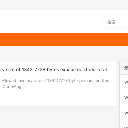
size of 134217728 bytes exhausted (tried to allo
Allowed memory size of 134217728 bytes exhausted (trie
W
in C:\dev\ngi…
W
W