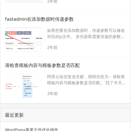
2年前
题了，怎么使用自定义扩展参数了？ 如果是
普通的参数，也就是固定的，那很好解决。
如果是需要根据上一个表单的…
fastadmin在添加数据时传递参数
如果想要在添加数据时，传递参数可以修改
对应的js文件。 首先获取需要传递的参数
值： const searchParams = new URLSear
2年前
chParams(window.location.search.replac
eAll(‘?a…
请检查模板内容与模板参数是否匹配
阿里云短信发送失败，报错信息为：请检查
模板内容与模板参数是否匹配。 找了半天，
最后发现是传递的参数错误。 文档中写的参
3年前
数都是大写字母开头，实际使用中却是小写
字母开头。 实际调用代码是小写字母开头
最近更新
WordPress果果文件优化插件