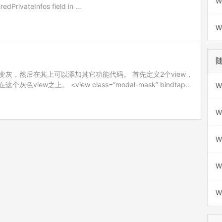
W
redPrivateInfos field in …
W
灰，然后在其上可以添加其它功能代码。 首先定义2个view，
iew之上。 <view class=”modal-mask” bindtap=”
W
W
W
W
W