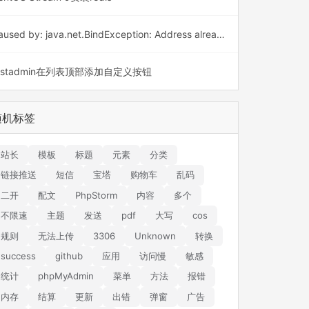
Caused by: java.net.BindException: Address already in use: bind
astadmin在列表顶部添加自定义按钮
随机标签
站长
模板
标题
元素
分类
链接推送
短信
宝塔
购物车
乱码
二开
配文
PhpStorm
内容
多个
不限速
主题
发送
pdf
大写
cos
规则
无法上传
3306
Unknown
转换
success
github
应用
访问慢
敏感
统计
phpMyAdmin
菜单
方法
报错
内存
结算
更新
出错
弹窗
广告