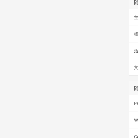
P
W
C