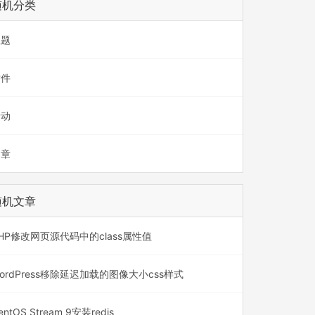
随机分类
主题
插件
活动
文章
随机文章
HP修改网页源代码中的class属性值
ordPress移除延迟加载的图像大小css样式
entOS Stream 9安装redis