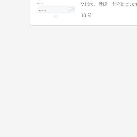
交记录。 新建一个分支 git check
提交 git co…
3年前