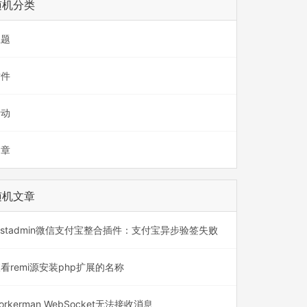
随机分类
主题
插件
活动
文章
随机文章
astadmin微信支付宝整合插件：支付宝异步验签失败
看remi源安装php扩展的名称
orkerman WebSocket无法接收消息