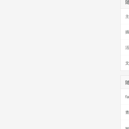
f
查
w