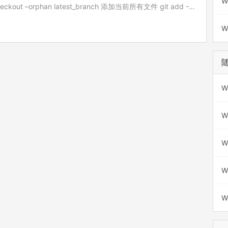
W
out –orphan latest_branch 添加当前所有文件 git add -A
W
W
W
W
W
W