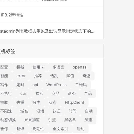
HP8.2新特性
fastadmin列表数据去重以及默认显示指定状态下的数据
随机标签
配置
拦截
信用卡
多语言
openssl
智能
error
推荐
错乱
赋值
奇迹
写作
定时
api
WordPress
二维码
不执行
curl
接活
商品
命令
产品
提取
去重
分类
状态
HttpClient
不限速
域名
混淆
认证
时间
自动
动态切换
果果加速
引流
黑名单
加速
暂停
翻译
周期性
全文索引
活动