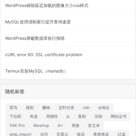
WordPress移除延迟加载的图像大小css样式
MySQL使用强制索引提升查询速度
WordPress屏蔽数据库执行报错
cURL error 60: SSL certificate problem
Termux安装MySQL（mariadb）
随机标签
雷鸟
规则
赚钱
定时任务
cdn
ip地址
下拉框
奇迹
周期性
js
复制
压制
网站证书
YAK Pro
likeshop
A+
替换
富文本
gmp_import
水印
百度云
错误
果果推送
过滤