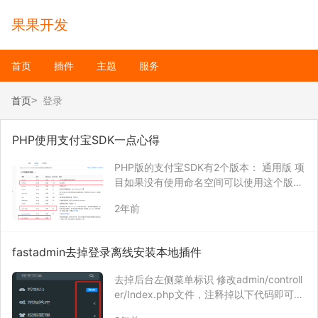
果果开发
首页
插件
主题
服务
首页
登录
PHP使用支付宝SDK一点心得
PHP版的支付宝SDK有2个版本： 通用版 项
目如果没有使用命名空间可以使用这个版
本。 示例代码： $aop = new AopClient ();
2年前
$aop->gatewayUrl = ‘https://openapi.ali
pay…
fastadmin去掉登录离线安装本地插件
去掉后台左侧菜单标识 修改admin/controll
er/Index.php文件，注释掉以下代码即可
去掉登录提示安装离线插件 修改public/ass