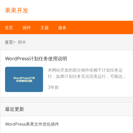
果果开发
首页
插件
主题
服务
首页
脚本
WordPress计划任务使用说明
本网站开发的部分插件依赖于计划任务运
行，如果计划任务无法完美运行，可能达不
到定时执行的效果。 默认情况下，WordPre
3年前
ss会在页面加载时执行计划任务程序，但
是，如果没有人访问网站页面，则计划任务
很有可能无法运行！这样就达不到插件的定
时执行…
最近更新
WordPress果果文件优化插件