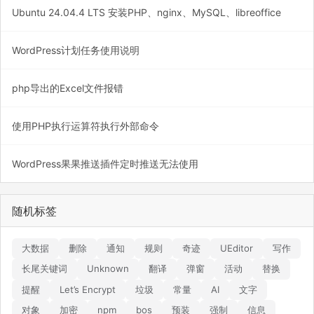
Ubuntu 24.04.4 LTS 安装PHP、nginx、MySQL、libreoffice
WordPress计划任务使用说明
php导出的Excel文件报错
使用PHP执行运算符执行外部命令
WordPress果果推送插件定时推送无法使用
随机标签
大数据
删除
通知
规则
奇迹
UEditor
写作
长尾关键词
Unknown
翻译
弹窗
活动
替换
提醒
Let’s Encrypt
垃圾
常量
AI
文字
对象
加密
npm
bos
预装
强制
信息