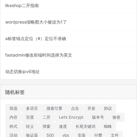
likeshop二开指南
wordpress缩略图大小被设为1了
a标签锚点定位（#）定位不准确
fastadmin修改前端时间选择为英文
动态切换ipv6地址
随机标签
筛选
多语言
搜索引擎
点击
开发
协议
内存
百度
二开
Let’s Encrypt
版本号
验签
样式
转义
弹窗
速度
长尾关键词
蜘蛛
活动
验证器
500
vbs
安装
付费
文件