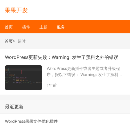
果果开发
首页
插件
主题
服务
首页
超时
WordPress更新失败：Warning: 发生了预料之外的错误
WordPress更新插件或者主题或者升级程
序，报以下错误： Warning: 发生了预料之
外的错误。 WordPress.org 或是此服务器
1年前
的配置可能出了一些问题。如果您持续遇到
困难，请试试支持论坛。 （WordPress 无
法建立到 …
最近更新
WordPress果果文件优化插件