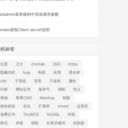
astadmin菜单规则中添加请求参数
andex获取Client secret说明
随机标签
位置
卫士
crontab
访问
https
隐藏内容
bug
电视
应用
黑名单
cdn
子系统
背景
只读类
属性
闪烁
网站证书
版本号
强制
转义
商城
果果CMS
likeshop
智能
致命错误
攻击
扩展库
srcset
运算符
免费证书
TinyMCE
MySQL
外部
样式
评级
移除
长尾关键词
控制器