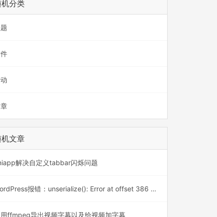
随机分类
主题
插件
活动
文章
随机文章
niapp解决自定义tabbar闪烁问题
WordPress报错：unserialize(): Error at offset 386 of 1110 bytes
用ffmpeg导出视频字幕以及给视频加字幕