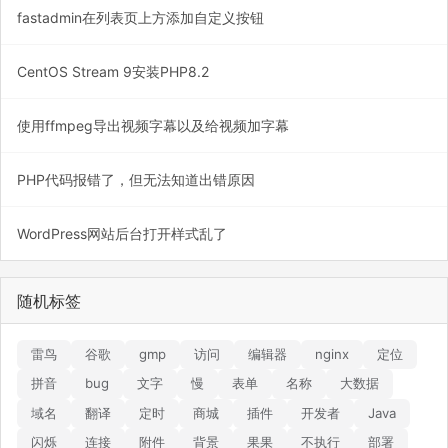
fastadmin在列表页上方添加自定义按钮
CentOS Stream 9安装PHP8.2
使用ffmpeg导出视频字幕以及给视频加字幕
PHP代码报错了，但无法知道出错原因
WordPress网站后台打开样式乱了
随机标签
雷鸟
谷歌
gmp
访问
编辑器
nginx
定位
拼音
bug
文字
慢
表单
名称
大数据
域名
翻译
定时
商城
插件
开发者
Java
闪烁
连接
附件
背景
果果
不执行
部署