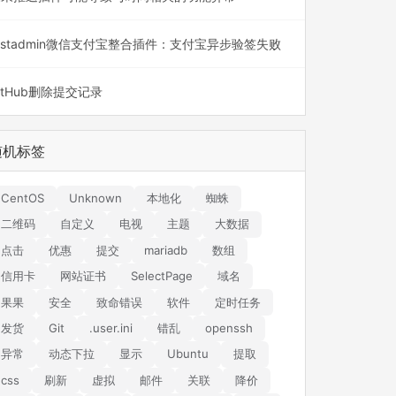
astadmin微信支付宝整合插件：支付宝异步验签失败
itHub删除提交记录
随机标签
CentOS
Unknown
本地化
蜘蛛
二维码
自定义
电视
主题
大数据
点击
优惠
提交
mariadb
数组
信用卡
网站证书
SelectPage
域名
果果
安全
致命错误
软件
定时任务
发货
Git
.user.ini
错乱
openssh
异常
动态下拉
显示
Ubuntu
提取
css
刷新
虚拟
邮件
关联
降价