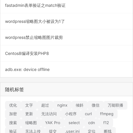
fastadmin表单验证之match验证
wordpress缩略图大小被设为1了
wordpress禁止缩略图图片裁剪
Centos8编译安装PHP8
adb.exe: device offline
随机标签
优化
文字
超过
nginx
倾斜
微信
万能联播
加密
更新
无法访问
小程序
curl
ffmpeg
搜索
缩略图
YAK Pro
select
cdn
f12
验证
无法上传
提交
.user.ini
定位
断线