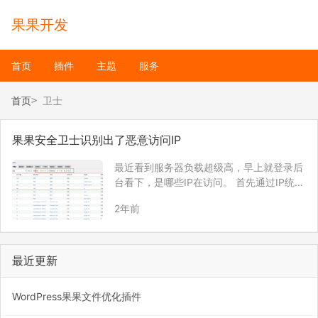
果果开发
首页
插件
主题
服务
首页
卫士
果果安全卫士识别出了恶意访问IP
最近看到服务器负载超级高，早上就登录后
台看下，是哪些IP在访问。 首先通过IP统计
功能查看最近1天访问次数最多的IP。 发现
2年前
4个IP访问次数最多，而且全部是香港的。
154.31.176.162 119.42.148.42 119.42.1…
最近更新
WordPress果果文件优化插件