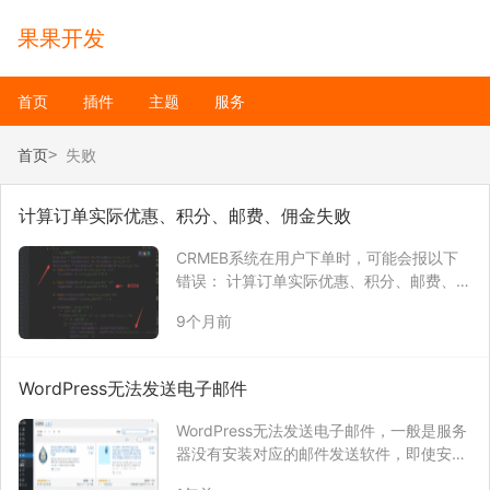
果果开发
首页
插件
主题
服务
首页
失败
计算订单实际优惠、积分、邮费、佣金失败
CRMEB系统在用户下单时，可能会报以下
错误： 计算订单实际优惠、积分、邮费、佣
金失败，原因：订单商品结算失败 找到报错
9个月前
位置其实很容易，但是找到具体代码就比较
麻烦。 报错文件：app/services/order/Sto
reOrderCre…
WordPress无法发送电子邮件
WordPress无法发送电子邮件，一般是服务
器没有安装对应的邮件发送软件，即使安装
了，您的服务器一般可能也无法发送邮件。