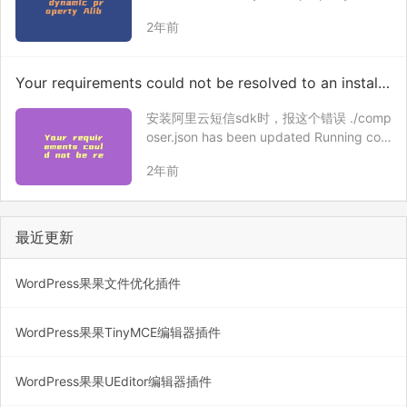
aCloud\SDK\Dysmsapi\V20170525\Mode
2年前
ls\SendSmsRequest::$PhoneNu…
Your requirements could not be resolved to an installa
ble set of packages.
安装阿里云短信sdk时，报这个错误 ./comp
oser.json has been updated Running com
poser update alibabacloud/dysmsapi-20
2年前
170525 Loading compos…
最近更新
WordPress果果文件优化插件
WordPress果果TinyMCE编辑器插件
WordPress果果UEditor编辑器插件