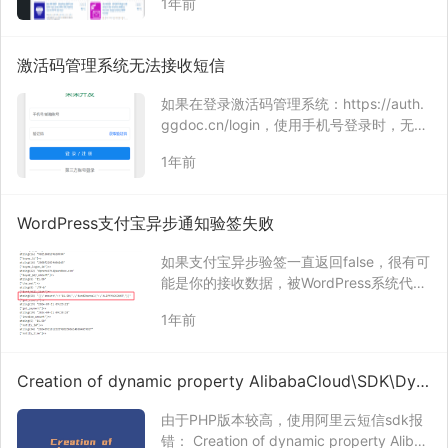
1年前
有个更好的解决办法，就是使用SMTP来发
送邮件，很多邮箱都支持这个功能。 可以在
WordPress后台搜索这类插件，…
激活码管理系统无法接收短信
如果在登录激活码管理系统：https://auth.
ggdoc.cn/login，使用手机号登录时，无法
接收到短信，请耐心等待。 这是由于阿里云
1年前
短信发送服务，需要实名制报备后，才可以
使用。 【短信服务-实名制报备说明】根据
工信部及各级运营商…
WordPress支付宝异步通知验签失败
如果支付宝异步验签一直返回false，很有可
能是你的接收数据，被WordPress系统代码
转义了。 可以在异步通知代码处打印收到的
1年前
数据 var_dump($_POST); exit(); 上面接收
的数据就是被WordPress系统方法转义了…
Creation of dynamic property AlibabaCloud\SDK\Dys
msapi\V20170525\Models\SendSmsRequest::$PhoneN
由于PHP版本较高，使用阿里云短信sdk报
umbers is deprecated
错： Creation of dynamic property Alibab