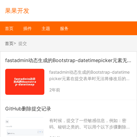
果果开发
首页
插件
主题
服务
首页
提交
fastadmin动态生成的Bootstrap-datetimepicker元素无
法赋值
fastadmin动态生成的Bootstrap-datetime
picker元素在提交表单时无法将修改后的时
间提交到后台，需要使用以下代码解决 $(d
2年前
ocument).on(“fa.event.appendfieldlist”,
‘[dat…
GitHub删除提交记录
有时候，提交了一些敏感信息，例如：密
码、秘钥之类的。可以用个以下步骤删除Git
Hub提交记录。 新建一个分支 git checkou