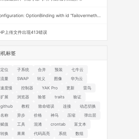
Configuration: OptionBinding with id “failovermethod” does not exist
HP上传文件出现413错误
随机标签
定位
子系统
合并
预装
七牛云
流量
SWAP
转义
图像
华为云
速度慢
控制器
YAK Pro
更新
雷鸟
扩展
浏览器
验签
traits
验证
github
教程
致命错误
连接
动态切换
名称
异步
价格
神马
压缩
弹出层
赋值
工具
混淆
crontab
富文本
转换
果果
代码高亮
系统
数组