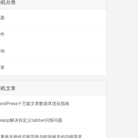
随机分类
主题
插件
活动
文章
随机文章
ordPress十万篇文章数据库优化指南
niapp解决自定义tabbar闪烁问题
果果推送插件可能导致与时间相关的功能异常