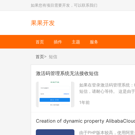
如果您有项目需要开发，可以联系我们
果果开发
首页
插件
主题
服务
首页
短信
激活码管理系统无法接收短信
如果在登录激活码管理系统：http
短信，请耐心等待。 这是由
信服务-实名制报备说明】根
1年前
Creation of dynamic property AlibabaC
uest::$PhoneNumbers is deprecated
由于PHP版本较高，使用阿里云短信sdk