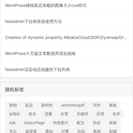
WordPress移除延迟加载的图像大小css样式
fastadmin下拉框筛选使用方法
Creation of dynamic property AlibabaCloud\SDK\Dysmsapi\V20170525\Models\SendSmsRequest::$PhoneNumbers is deprecated
WordPress十万篇文章数据库优化指南
fastadmin渲染动态创建的下拉列表
随机标签
密钥
延迟
新特性
wkhtmltopdf
写作
离线
ip地址
攻击
流量
位置
关键词
应用
合并
sdk
SelectPage
特色图片
配文
协议
表格
导出
速度慢
通知
付费
活动
教程
卸载