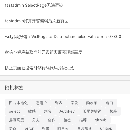
fastadmin SelectPage无法渲染
fastadmin打开弹窗编辑后刷新页面
wsl启动报错：WslRegisterDistribution failed with error: 0x800701bc
微信小程序获取当前元素距离屏幕顶部高度
防止页面被搜索引擎转码代码片段失效
随机标签
图片本地化
恶意IP
列表
字段
购物车
端口
select
敏感
别名
Authkey
长尾关键词
预装
屏幕高度
分支
创作
验签
推荐
github
协议
error
权限
阿里云
图片加速
uniapp