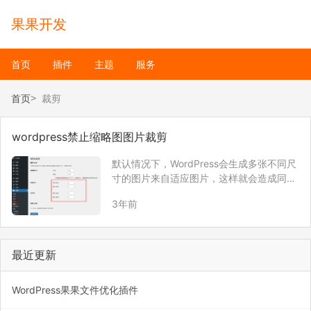
果果开发
首页
插件
主题
服务
首页
裁剪
wordpress禁止缩略图图片裁剪
默认情况下，WordPress会生成多张不同尺
寸的图片来自适应图片，这样就会造成同一
张图片会生成多张不同尺寸的图片，占用磁
3年前
盘空间。 可以通过以下代码可以解决这个问
题 update_option( ‘thumbnail_size_h’, 0 …
最近更新
WordPress果果文件优化插件