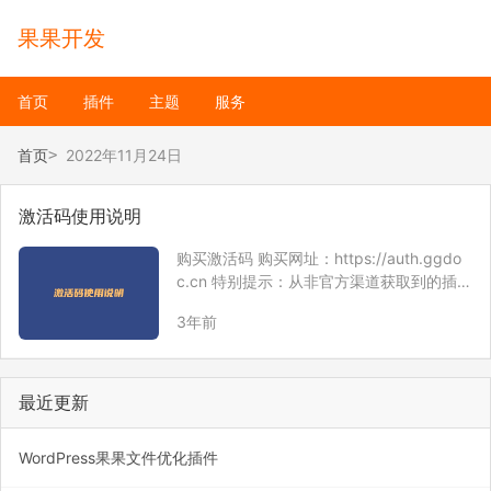
果果开发
首页
插件
主题
服务
首页
2022年11月24日
激活码使用说明
购买激活码 购买网址：https://auth.ggdo
c.cn 特别提示：从非官方渠道获取到的插件
或主题安装包存在极大的安全风险，包括但
3年前
不限于网站挂马、流量劫持、安全漏洞、网
站后门等，目前已有用户网站中招！ 注意：
购买插件或主题之前，请…
最近更新
WordPress果果文件优化插件