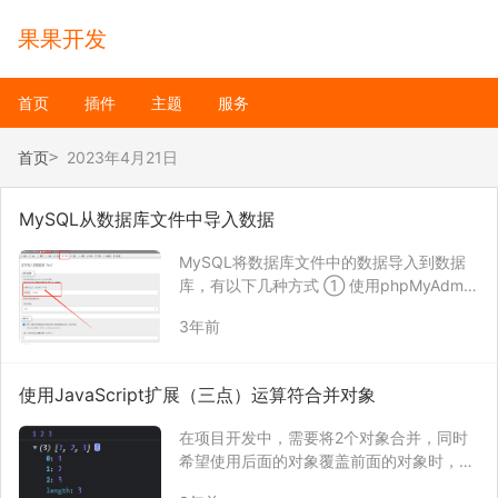
果果开发
首页
插件
主题
服务
首页
2023年4月21日
MySQL从数据库文件中导入数据
MySQL将数据库文件中的数据导入到数据
库，有以下几种方式 ① 使用phpMyAdmin
导入 此种方式的导入有个缺点就是大数据文
3年前
件可能无法导入成功。 ② 使用MySQL图
形化工具导入，例如：heidisql软件 直接将
数据库文件朝窗口拖进去…
使用JavaScript扩展（三点）运算符合并对象
在项目开发中，需要将2个对象合并，同时
希望使用后面的对象覆盖前面的对象时，可
以考虑使用扩展（三点）运算符来合并。 示