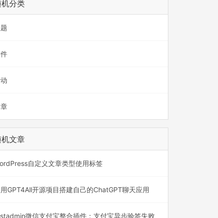
随机分类
主题
插件
活动
文章
随机文章
ordPress自定义文章类型使用标签
用GPT4All开源项目搭建自己的ChatGPT聊天应用
astadmin微信支付宝整合插件：支付宝异步验签失败