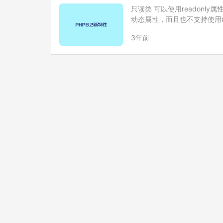
只读类 可以使用readon
动态属性，而且也不支持使用#[\All
BlogData { p…
3年前