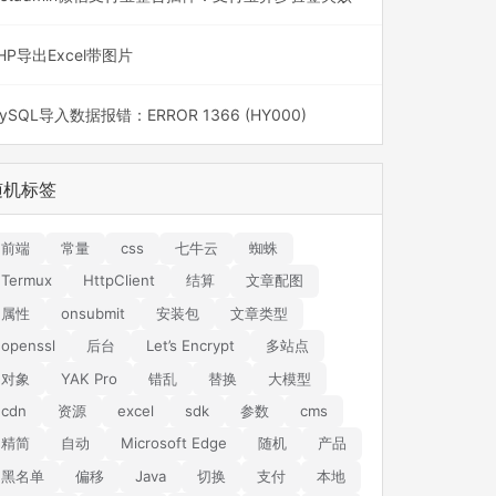
HP导出Excel带图片
ySQL导入数据报错：ERROR 1366 (HY000)
随机标签
前端
常量
css
七牛云
蜘蛛
Termux
HttpClient
结算
文章配图
属性
onsubmit
安装包
文章类型
openssl
后台
Let’s Encrypt
多站点
对象
YAK Pro
错乱
替换
大模型
cdn
资源
excel
sdk
参数
cms
精简
自动
Microsoft Edge
随机
产品
黑名单
偏移
Java
切换
支付
本地