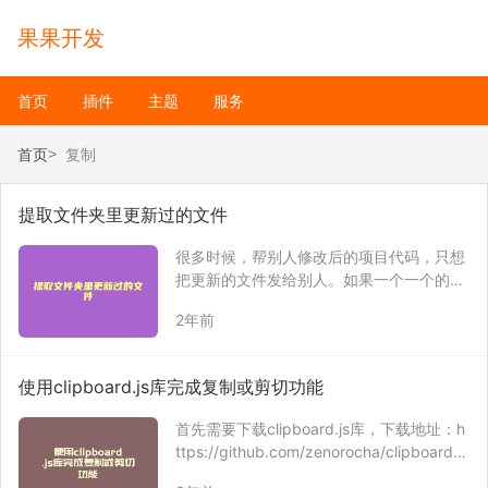
果果开发
首页
插件
主题
服务
首页
复制
提取文件夹里更新过的文件
很多时候，帮别人修改后的项目代码，只想
把更新的文件发给别人。如果一个一个的文
件去找，很麻烦。这里我写了一个php文
2年前
件，可以把文件夹里更新过的文件，复制到
同级别的另一个文件夹下。 <?php date_d
efault_timezone_…
使用clipboard.js库完成复制或剪切功能
首先需要下载clipboard.js库，下载地址：h
ttps://github.com/zenorocha/clipboard.j
s/archive/master.zip 然后引入dist目录下