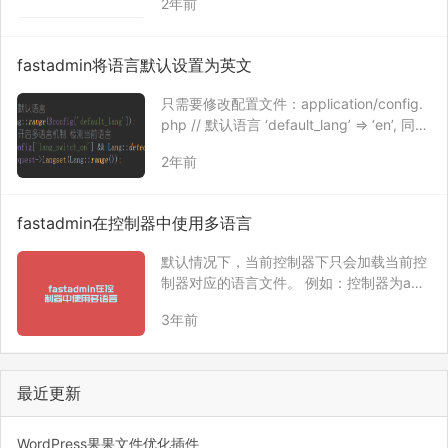
2年前
quire-backend.js // ‘validator-lang’: ‘../lib
s/n…
fastadmin将语言默认设置为英文
只需要修改配置文件：application/config.
php // 默认语言 ‘default_lang’ => ‘en’, 同时
关闭多语言检测，不然检测到当前是中文，
2年前
又会切换回来。 // 是否开启多语言 ‘lang_s
witch…
fastadmin在控制器中使用多语言
默认情况下，当前控制器下只会加载当前控
制器对应的语言文件。 例如：控制器为app
lication/admin/controller/Project.php，则
3年前
自动加载的语言文件为application/admin/l
ang/zh-cn/pr…
最近更新
WordPress果果文件优化插件